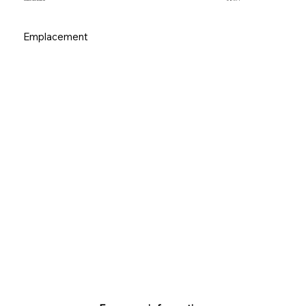
Emplacement