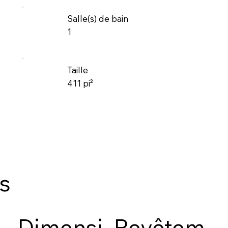
Salle(s) de bain
1
Taille
411 pi²
es
Dimensi
Revêtem