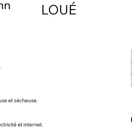
nn
LOUÉ
e
euse et sécheuse.
tricité et internet.