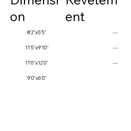
on
ent
8’2”x5’5”
---
11’5”x9’10”
---
11’0”x12’0”
---
9’0”x6’0”