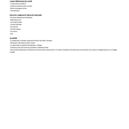
CARACTÉRISTIQUES DE L'UNITÉ
-Construction en béton
-Cuisine moderne à aire ouverte
-Électroménagers inclus
-Climatisation
ESPACES COMMUNS ET SERVICES PARTAGÉS
-Piscines intérieure et extérieure
-Salle d’exercice
-Un chalet Urbain
-Chute à déchets
-Ascenseur
-Un bain vapeur
-Un sauna
-Spa
QUARTIER
-À seulement 6 minutes à pied de la station de métro Atwater
-Situé dans Ville-Marie Centre-Ouest
-Localisé dans le quartier Shaughnessy Village
-À distance de marche de la rue Sainte-Catherine Ouest
-À proximité de plusieurs institutions de renommée, notamment : Le Centre Canadien d'Architecture, L'Université Concordia, Le Collège Dawson, Le Collège
LaSalle