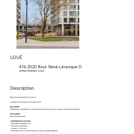
LOUÉ
416-2020 Boul. René-Lévesque O
APPARTEMENT LOUÉ
Description
Bienvenue à l’unité #416 du
Union 2!
Locataire recherché pour le 1er juillet 2025
INCLUSIONS
Réfrigérateur, cuisinière, lave-vaisselle, laveuse, sécheuse, micro-ondes et espace de rangement.
EXCLUSIONS
Électricité et internet.
CONDITIONS DE LOCATION
-Disponible le 1erjuillet 2025
-Animaux non autorisés
-Location 12 mois min.
-Vérification du dossier de crédit et assurance locataire obligatoire