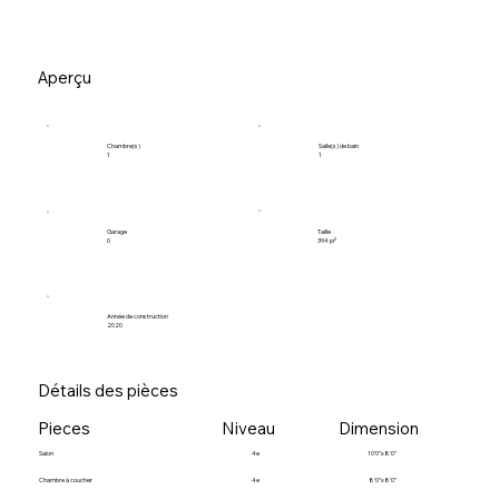
Aperçu
Salle(s) de bain
Chambre(s)
1
1
Garage
Taille
0
394 pi²
Année de construction
2020
Détails des pièces
Pieces
Niveau
Dimension
Salon
4e
10’0”x8’0”
Chambre à coucher
4e
8’0”x8’0”