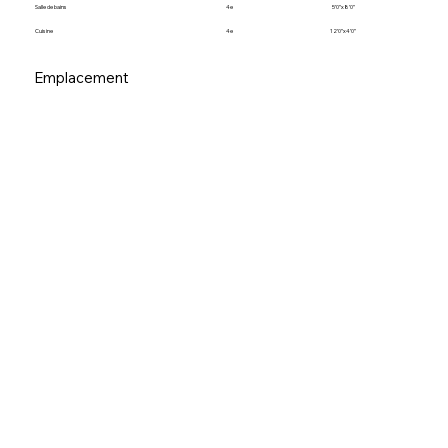
Salle de bains
4e
5’0”x8’0”
Cuisine
4e
12’0”x4’0”
Emplacement