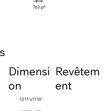
Taille
763 pi²
es
Dimensi
Revêtem
on
ent
13’11’’x11’10’’