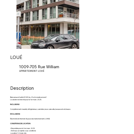
LOUÉ
1009-705 Rue William
APPARTEMENT LOUÉ
Description
Bienvenue à l’unité #1009 du
21e Arrondissement!
Locataire recherché pour le 1er mars 2025.
INCLUSIONS
Complètement meublé, réfrigérateur, cuisinière, lave-vaisselle, laveuse et sécheuse.
EXCLUSIONS
Électricité et internet. Espace de stationnement à 250$
CONDITIONS DE LOCATION
-Disponible pour le 1er mars 2025.
-Animaux acceptés sous conditions
-Location 12 mois min.