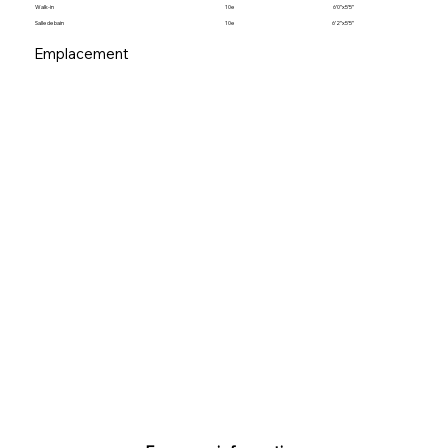
Walk-in
10e
6’0”x5’5”
Salle de bain
10e
6’2”x5’5”
Emplacement