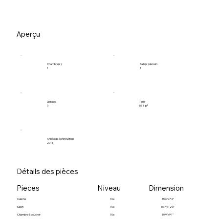
Aperçu
Salle(s) de bain
Chambre(s)
1
1
Garage
Taille
0
558 pi²
Année de construction
2015
Détails des pièces
Pieces
Niveau
Dimension
Cuisine
10e
15’6”x7’4”
Salon
10e
16’7”x12’3”
Chambre à coucher
10e
10’9”x9’1”