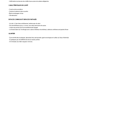
-Vérification du dossier de crédit et assurance locataire obligatoire
CARACTÉRISTIQUES DE L'UNITÉ
-Construction en béton
-Cuisine moderne à aire ouverte
-Électroménagers inclus
-Climatisation
ESPACES COMMUNS ET SERVICES PARTAGÉS
- Accès à 2 piscines extérieures, barbecues et salon
- Piscine intérieure, jacuzzi avec cascade, hammam et sauna
- Centre de remise en forme entièrement équipé
- Le Grand Salon du 16e étage avec salons intérieur et extérieur, salle de conférence et jardin d'hiver
QUARTIER
- À proximité des boutiques, épiceries fine, restaurants gastronomiques et cafés du Vieux-Montréal
- À quelques pas de Griffintown et du Canal Lachine
- À 5 minutes du métro Square-Victoria