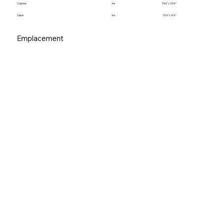
Cuisine
4e
10’6" x 10’4"
Salon
4e
10’6" x 4’6"
Emplacement