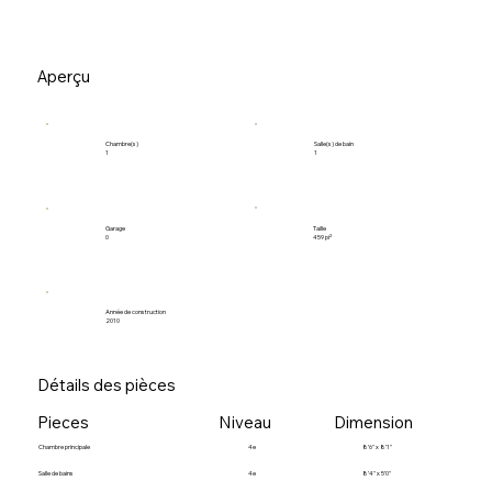
Aperçu
Salle(s) de bain
Chambre(s)
1
1
Garage
Taille
0
459 pi²
Année de construction
2010
Détails des pièces
Pieces
Niveau
Dimension
Chambre principale
4e
8’6" x 8’1"
Salle de bains
4e
8’4" x 5’0"