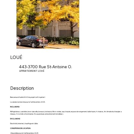
LOUÉ
443-3700 Rue St-Antoine O.
APPARTEMENT LOUÉ
Description
Bienvenue à l’unité #443 du
projet Loft Impérial
!
Locataire recherché pour le 1erDécembre 2025.
INCLUSIONS
Réfrigérateur, cuisinière, lave-vaisselle, laveuse, sécheuse, Micro-ondes, eau chaude, espace de rangement, table haute, 4 chaises, Air climatisée, triangles a
rideaux, 3 crochets et luminaires (5 suspendues présentement installées).
EXCLUSIONS
Électricité, internet, chauffage et câble.
CONDITIONS DE LOCATION
-Disponible pour le 1erDécembre 2025