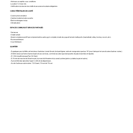
-Animaux acceptés sous conditions
-Location 12 mois min.
-Vérification du dossier de crédit et assurance locataire obligatoire
CARACTÉRISTIQUES DE L'UNITÉ
-Construction en béton
-Cuisine moderne à aire ouverte
-Électroménagers inclus
-Climatisation
ESPACES COMMUNS ET SERVICES PARTAGÉS
-Terrasses
-Chalet urbain
-Grand complexe sportif qui comprend entre-autre; gym complet, studio de yoga et terrain multisports (basketball, volley, hockey cosom, etc).
-Piscine extérieure
-Cour intérieure
QUARTIER
- À quelques pas du Métro et terminus d'autobus Lionel-Groulx (incluant lignes verte et orange ainsi que bus 747 pour l'aéroport et une dizaine d'autres routes).
- À 500m de la rue Notre-Dame Ouest et ses services, commerces ainsi que restaurants et pubs branchés et réputés.
- À 120m du pittoresque Parc St-Henri.
- À 15 min de marche de Westmount, du marché Atwater et du canal Lachine (piste cyclable, kayak et autre).
- À proximité des épiceries Super C, IGA et de dépanneurs.
- Accès facile aux autoroutes: 720 Ouest, 15 nord et 15 sud.