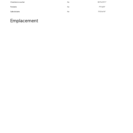
Chambre à coucher
4e
8’0”x10’11”
Penderie
4e
7’1”x6’0”
Salle de bains
4e
7’10”x4’4”
Emplacement