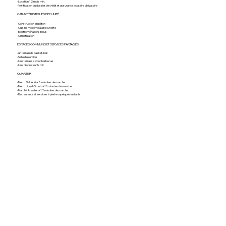
-Location 12 mois min.
-Vérification du dossier de crédit et assurance locataire obligatoire
CARACTÉRISTIQUES DE L'UNITÉ
-Construction en béton
-Cuisine moderne à aire ouverte
-Électroménagers inclus
-Climatisation
ESPACES COMMUNS ET SERVICES PARTAGÉS
-un terrain de basket-ball
-Salle d’exercice
-Une terrasse avec barbecue
-Une piscine sur le toit
QUARTIER
-Métro St-Henri à 8 minutes de marche.
-Métro Lionel-Groulx à 10 minutes de marche.
-Marché Atwater à 12 minutes de marche.
-Restaurants et services à pied en quelques instants!