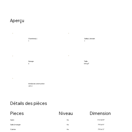
Aperçu
Salle(s) de bain
Chambre(s)
1
1
Garage
Taille
0
540 pi²
Année de construction
2012
Détails des pièces
Pieces
Niveau
Dimension
Salon
4e
9’2”x8’5”
Salle à manger
4e
7’9”x6’4”
Cuisine
4e
7’9”x6’2”