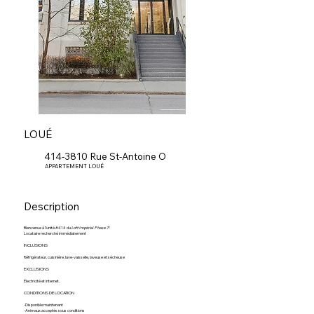
LOUÉ
414-3810 Rue St-Antoine O
APPARTEMENT LOUÉ
Description
Bienvenue à l’unité #414 du
Loft Impérial Phase 7!
Locataire recherché immédiatement
INCLUSIONS
Réfrigérateur, cuisinière, lave-vaisselle, laveuse et sécheuse
EXCLUSIONS
Électricité et internet.
CONDITIONS DE LOCATION
-Disponible maintenant
-Animaux acceptés sous conditions