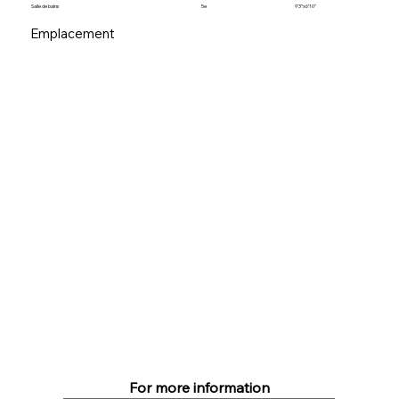
Salle de bains
5e
9’3”x6’10”
Emplacement
For more information