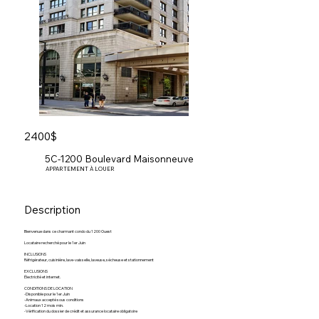
2400$
5C-1200 Boulevard Maisonneuve
APPARTEMENT À LOUER
Description
Bienvenue dans ce charmant condo du 1200 Ouest
Locataire recherché pour le 1er Juin
INCLUSIONS
Réfrigérateur, cuisinière, lave-vaisselle, laveuse, sécheuse et stationnement
EXCLUSIONS
Électricité et internet.
CONDITIONS DE LOCATION
-Disponible pour le 1er Juin
-Animaux accepté sous conditions
-Location 12 mois min.
-Vérification du dossier de crédit et assurance locataire obligatoire