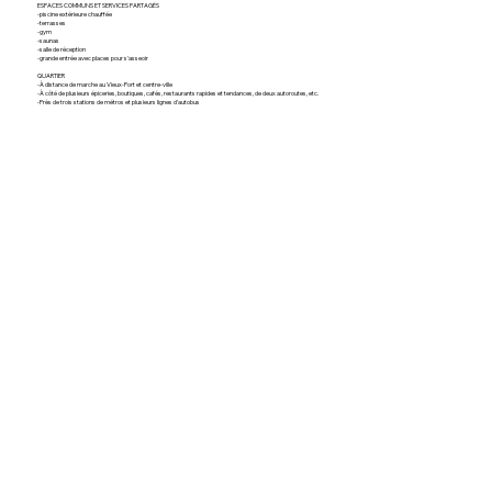
ESPACES COMMUNS ET SERVICES PARTAGÉS
-piscine extérieure chauffée
-terrasses
-gym
-saunas
-salle de réception
-grande entrée avec places pour s'asseoir
QUARTIER
-À distance de marche au Vieux-Port et centre-ville
-À côté de plusieurs épiceries, boutiques, cafés, restaurants rapides et tendances, de deux autoroutes, etc.
-Près de trois stations de métros et plusieurs lignes d'autobus