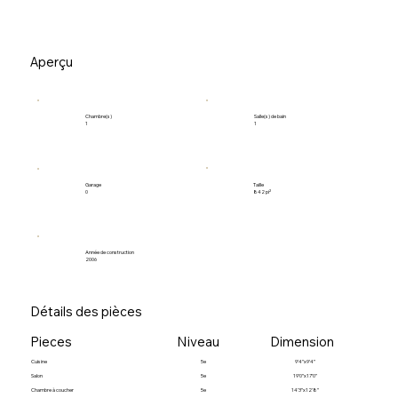
Aperçu
Salle(s) de bain
Chambre(s)
1
1
Garage
Taille
0
842 pi²
Année de construction
2006
Détails des pièces
Pieces
Niveau
Dimension
Cuisine
5e
9’4”x9’4”
Salon
5e
19’0”x17’0”
Chambre à coucher
5e
14’3”x12’8”